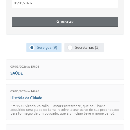
BUSCAR
Serviços (9)
Secretarias (3)
05/05/2026 às 15h03
SAÚDE
05/05/2026 às 14h45
História da Cidade
Em 1936 Vitorio Voltolini, Pastor Protestante, que aqui havia
adquirido uma gleba de terra, resolve lotear parte de sua propriedade
para formação de um povoado, que a princípio teve o nome Jericó,
nome dado pelo próprio …