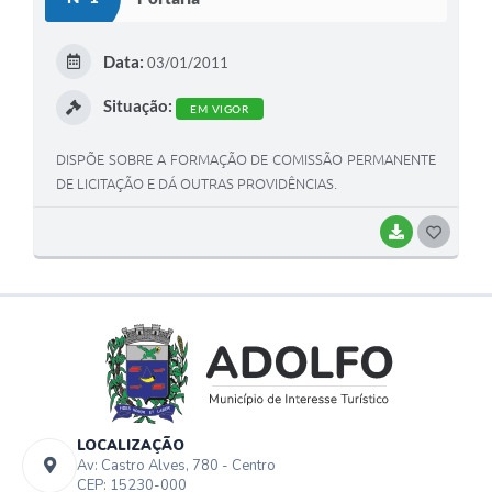
T
E
Data:
03/01/2011
I
Situação:
EM VIGOR
DISPÕE SOBRE A FORMAÇÃO DE COMISSÃO PERMANENTE
DE LICITAÇÃO E DÁ OUTRAS PROVIDÊNCIAS.
BAIXAR
G
O
S
T
E
I
LOCALIZAÇÃO
Av: Castro Alves, 780 - Centro
CEP: 15230-000