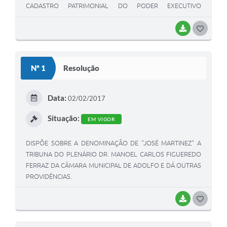
CADASTRO PATRIMONIAL DO PODER EXECUTIVO
MUNICIPAL E DÁ OUTRAS PROVIDÊNCIAS.
BAIXAR
G
O
S
Nº 1
Resolução
T
E
Data:
02/02/2017
I
Situação:
EM VIGOR
DISPÕE SOBRE A DENOMINAÇÃO DE "JOSÉ MARTINEZ" A
TRIBUNA DO PLENÁRIO DR. MANOEL CARLOS FIGUEREDO
FERRAZ DA CÂMARA MUNICIPAL DE ADOLFO E DÁ OUTRAS
PROVIDÊNCIAS.
BAIXAR
G
O