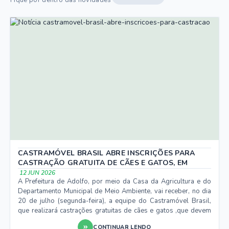
Fique por dentro das novidades
CASTRAMÓVEL BRASIL ABRE INSCRIÇÕES PARA
CASTRAÇÃO GRATUITA DE CÃES E GATOS, EM
ADOLFO
12 JUN 2026
A Prefeitura de Adolfo, por meio da Casa da Agricultura e do
Departamento Municipal de Meio Ambiente, vai receber, no dia
20 de julho (segunda-feira), a equipe do Castramóvel Brasil,
que realizará castrações gratuitas de cães e gatos ,que devem
ser previamente cadastrados. A ação tem o objetivo de
CONTINUAR LENDO