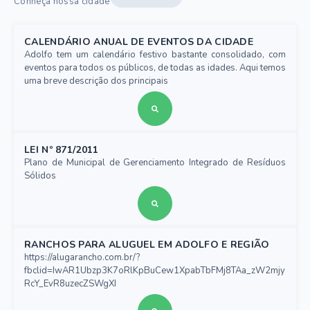
Conheça nossa cidade
CALENDÁRIO ANUAL DE EVENTOS DA CIDADE
Adolfo tem um calendário festivo bastante consolidado, com
eventos para todos os públicos, de todas as idades. Aqui temos
uma breve descrição dos principais
LEI Nº 871/2011
Plano de Municipal de Gerenciamento Integrado de Resíduos
Sólidos
RANCHOS PARA ALUGUEL EM ADOLFO E REGIÃO
https://alugarancho.com.br/?
fbclid=IwAR1Ubzp3K7oRlKpBuCew1XpabTbFMj8TAa_zW2mjy
RcY_EvR8uzecZSWgXI