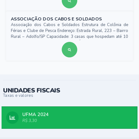
ASSOCIAÇÃO DOS CABOS E SOLDADOS
Associação dos Cabos e Soldados Estrutura de Colônia de
Férias e Clube de Pesca Endereço: Estrada Rural, 223 – Bairro
Rural – Adolfo/SP Capacidade: 3 casas que hospedam até 10
pessoas cada Total: 30 pessoas Área de camping: ate 50
pessoas Telefone de contato e plantão: (17) 981362838 E
981357924 TARGAS/ EVERALDO
UNIDADES FISCAIS
Taxas e valores
UFMA 2024
R$ 3,30