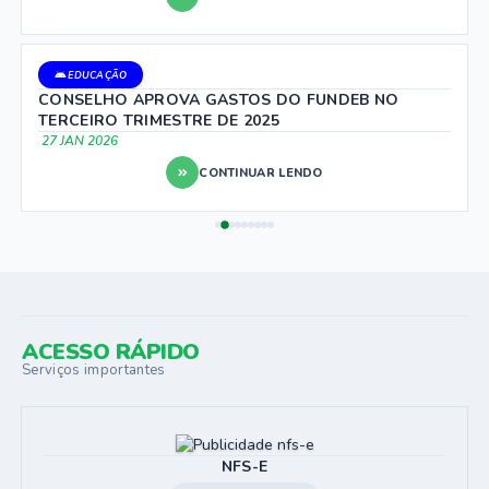
promover saúde e bem-estar animal, além de contribuir para o
controle populacional responsável, prevenindo a reprodução
desordenada e reduzindo situações de abandono e exposição...
EDUCAÇÃO
CONSELHO APROVA GASTOS DO FUNDEB NO
TERCEIRO TRIMESTRE DE 2025
27 JAN 2026
CONTINUAR LENDO
ACESSO RÁPIDO
Serviços importantes
NFS-E