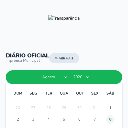
DIÁRIO OFICIAL
VER MAIS
Imprensa Municipal
DOM
SEG
TER
QUA
QUI
SEX
SÁB
26
27
28
29
30
31
1
2
3
4
5
6
7
8